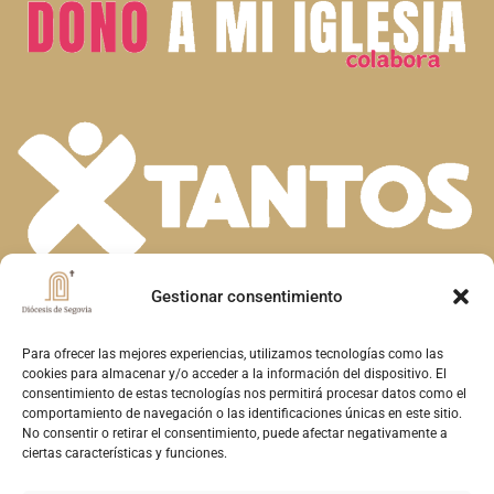
Gestionar consentimiento
En la diversidad de dones que el Espíritu
Santo concede a la Iglesia, descubrimos la
Para ofrecer las mejores experiencias, utilizamos tecnologías como las
cookies para almacenar y/o acceder a la información del dispositivo. El
riqueza de nuestra fe. Unidos en la oración y
consentimiento de estas tecnologías nos permitirá procesar datos como el
comportamiento de navegación o las identificaciones únicas en este sitio.
el servicio, construimos juntos el Reino de
No consentir o retirar el consentimiento, puede afectar negativamente a
Dios en Segovia, reflejando el amor y la
ciertas características y funciones.
misericordia de Cristo