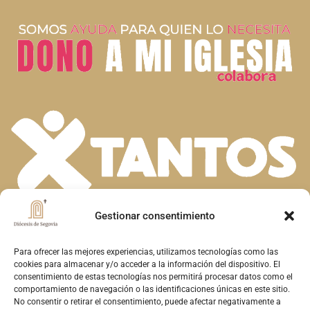
Gestionar consentimiento
En la diversidad de dones que el Espíritu
Santo concede a la Iglesia, descubrimos la
Para ofrecer las mejores experiencias, utilizamos tecnologías como las
cookies para almacenar y/o acceder a la información del dispositivo. El
riqueza de nuestra fe. Unidos en la oración y
consentimiento de estas tecnologías nos permitirá procesar datos como el
comportamiento de navegación o las identificaciones únicas en este sitio.
el servicio, construimos juntos el Reino de
No consentir o retirar el consentimiento, puede afectar negativamente a