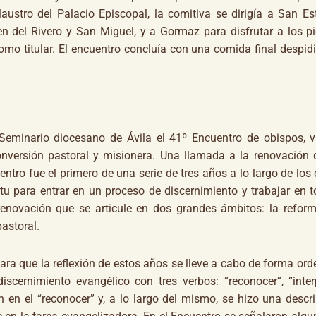
laustro del Palacio Episcopal, la comitiva se dirigía a San E
n del Rivero y San Miguel, y a Gormaz para disfrutar a los p
mo titular. El encuentro concluía con una comida final despid
Seminario diocesano de Ávila el 41º Encuentro de obispos, v
conversión pastoral y misionera. Una llamada a la renovación d
ntro fue el primero de una serie de tres años a lo largo de los 
itu para entrar en un proceso de discernimiento y trabajar en t
renovación que se articule en dos grandes ámbitos: la refor
pastoral.
ue la reflexión de estos años se lleve a cabo de forma orde
cernimiento evangélico con tres verbos: “reconocer”, “inter
n en el “reconocer” y, a lo largo del mismo, se hizo una descr