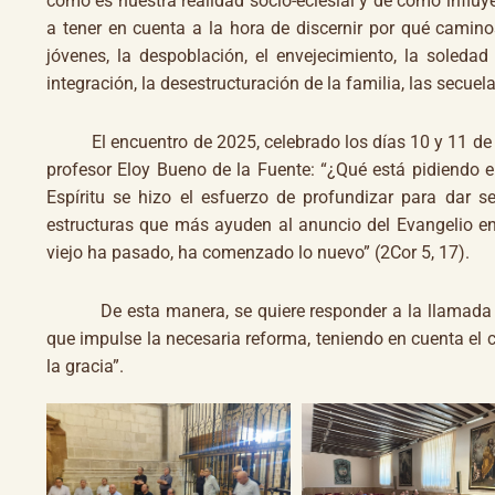
cómo es nuestra realidad socio-eclesial y de cómo influy
a tener en cuenta a la hora de discernir por qué camino
jóvenes, la despoblación, el envejecimiento, la soledad 
integración, la desestructuración de la familia, las secuelas
El encuentro de 2025, celebrado los días 10 y 11 de mar
profesor Eloy Bueno de la Fuente: “¿Qué está pidiendo el
Espíritu se hizo el esfuerzo de profundizar para dar se
estructuras que más ayuden al anuncio del Evangelio en 
viejo ha pasado, ha comenzado lo nuevo” (2Cor 5, 17).
De esta manera, se quiere responder a la llamada 
que impulse la necesaria reforma, teniendo en cuenta el con
la gracia”.