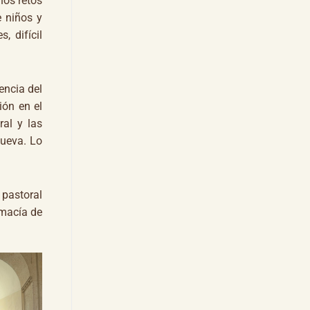
nos retos
e niños y
, difícil
encia del
ión en el
ral y las
nueva. Lo
 pastoral
imacía de