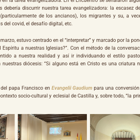
e en la tarea evangelizadora. En el Encuentro se señalaron algu
s debería discurrir nuestra tarea evangelizadora: la escasez d
(particularmente de los ancianos), los migrantes y su, a veces
 del covid, el desafío digital, etc.
zo, estuvo centrado en el “interpretar” y marcado por la pon
 Espíritu a nuestras Iglesias?”. Con el método de la conversac
ntido a nuestra realidad y así ir individuando el estilo pasto
nuestras diócesis: “Si alguno está en Cristo es una criatura 
del papa Francisco en
Evangelii Gaudium
para una conversión
texto socio-cultural y eclesial de Castilla y, sobre todo, “la pr