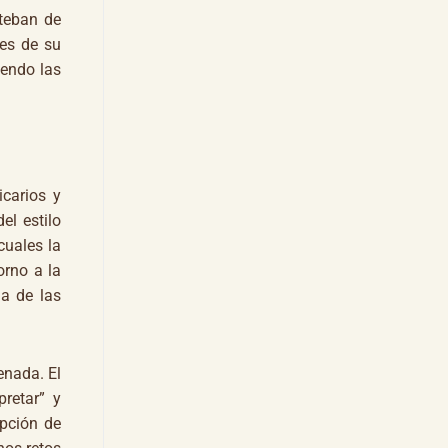
steban de
ies de su
iendo las
icarios y
el estilo
cuales la
orno a la
ma de las
nada. El
pretar” y
ipción de