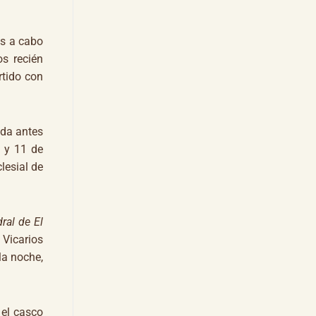
s a cabo
s recién
rtido con
da antes
0 y 11 de
lesial de
ral de El
 Vicarios
la noche,
el casco