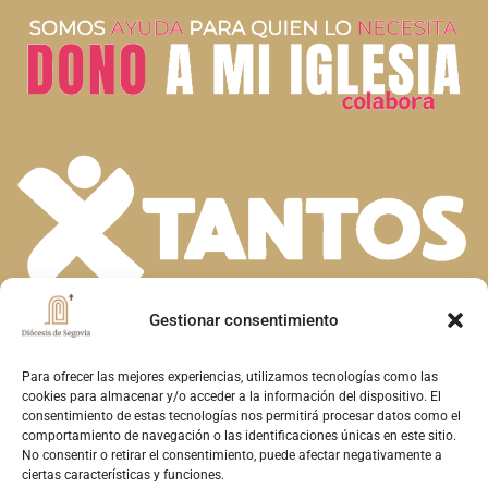
Gestionar consentimiento
En la diversidad de dones que el Espíritu
Santo concede a la Iglesia, descubrimos la
Para ofrecer las mejores experiencias, utilizamos tecnologías como las
cookies para almacenar y/o acceder a la información del dispositivo. El
riqueza de nuestra fe. Unidos en la oración y
consentimiento de estas tecnologías nos permitirá procesar datos como el
comportamiento de navegación o las identificaciones únicas en este sitio.
el servicio, construimos juntos el Reino de
No consentir o retirar el consentimiento, puede afectar negativamente a
Dios en Segovia, reflejando el amor y la
ciertas características y funciones.