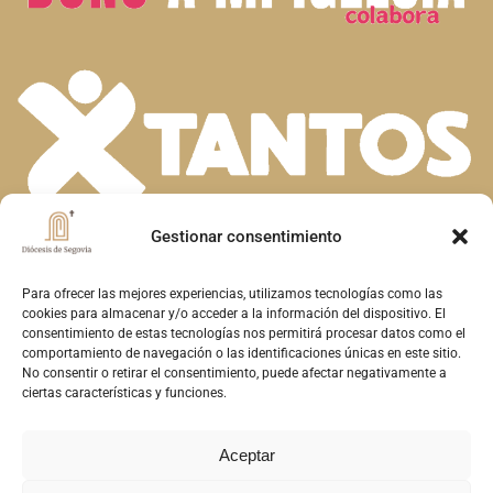
Gestionar consentimiento
En la diversidad de dones que el Espíritu
Santo concede a la Iglesia, descubrimos la
Para ofrecer las mejores experiencias, utilizamos tecnologías como las
cookies para almacenar y/o acceder a la información del dispositivo. El
riqueza de nuestra fe. Unidos en la oración y
consentimiento de estas tecnologías nos permitirá procesar datos como el
comportamiento de navegación o las identificaciones únicas en este sitio.
el servicio, construimos juntos el Reino de
No consentir o retirar el consentimiento, puede afectar negativamente a
Dios en Segovia, reflejando el amor y la
ciertas características y funciones.
misericordia de Cristo
Aceptar