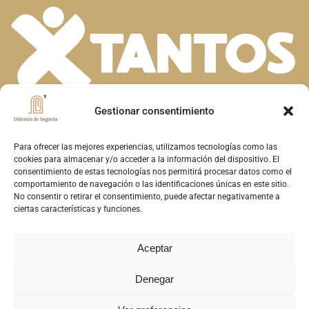
Gestionar consentimiento
En la diversidad de dones que el Espíritu
Santo concede a la Iglesia, descubrimos la
Para ofrecer las mejores experiencias, utilizamos tecnologías como las
cookies para almacenar y/o acceder a la información del dispositivo. El
riqueza de nuestra fe. Unidos en la oración y
consentimiento de estas tecnologías nos permitirá procesar datos como el
comportamiento de navegación o las identificaciones únicas en este sitio.
el servicio, construimos juntos el Reino de
No consentir o retirar el consentimiento, puede afectar negativamente a
Dios en Segovia, reflejando el amor y la
ciertas características y funciones.
misericordia de Cristo
Aceptar
Denegar
Copyright © 2026 Diócesis de Segovia