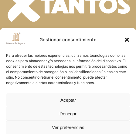
En la diversidad de dones que el Espíritu
Gestionar consentimiento
Santo concede a la Iglesia, descubrimos
Para ofrecer las mejores experiencias, utilizamos tecnologías como las
la riqueza de nuestra fe. Unidos en la
cookies para almacenar y/o acceder a la información del dispositivo. El
oración y el servicio, construimos juntos
consentimiento de estas tecnologías nos permitirá procesar datos como
el comportamiento de navegación o las identificaciones únicas en este
el Reino de Dios en Segovia, reflejando
sitio. No consentir o retirar el consentimiento, puede afectar
negativamente a ciertas características y funciones.
el amor y la misericordia de Cristo
Aceptar
Copyright © 2026 Diócesis de Segovia
Denegar
Ver preferencias
Política de cookies
.
Política de privacidad
.
Aviso