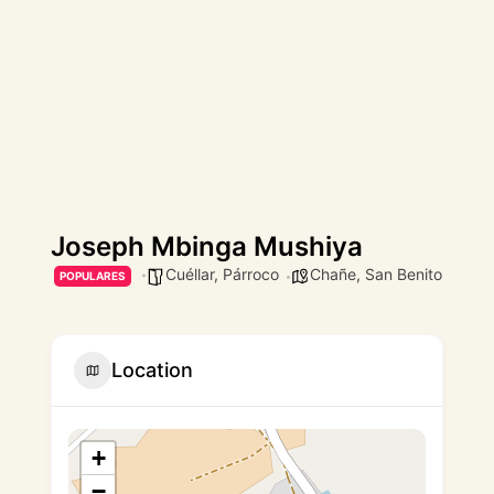
Joseph Mbinga Mushiya
Cuéllar
,
Párroco
Chañe
,
San Benito
POPULARES
Location
+
−