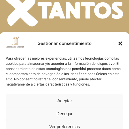
En la diversidad de dones que el Espíritu
Gestionar consentimiento
Santo concede a la Iglesia, descubrimos
Para ofrecer las mejores experiencias, utilizamos tecnologías como las
la riqueza de nuestra fe. Unidos en la
cookies para almacenar y/o acceder a la información del dispositivo. El
oración y el servicio, construimos juntos
consentimiento de estas tecnologías nos permitirá procesar datos como
el comportamiento de navegación o las identificaciones únicas en este
el Reino de Dios en Segovia, reflejando
sitio. No consentir o retirar el consentimiento, puede afectar
negativamente a ciertas características y funciones.
el amor y la misericordia de Cristo
Aceptar
Copyright © 2026 Diócesis de Segovia
Denegar
Ver preferencias