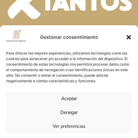
En la diversidad de dones que el Espíritu
Gestionar consentimiento
Santo concede a la Iglesia, descubrimos
Para ofrecer las mejores experiencias, utilizamos tecnologías como las
la riqueza de nuestra fe. Unidos en la
cookies para almacenar y/o acceder a la información del dispositivo. El
oración y el servicio, construimos juntos
consentimiento de estas tecnologías nos permitirá procesar datos como
el comportamiento de navegación o las identificaciones únicas en este
el Reino de Dios en Segovia, reflejando
sitio. No consentir o retirar el consentimiento, puede afectar
negativamente a ciertas características y funciones.
el amor y la misericordia de Cristo
Aceptar
Copyright © 2026 Diócesis de Segovia
Denegar
Ver preferencias
Política de cookies
.
Política de privacidad
.
Aviso
Legal
.