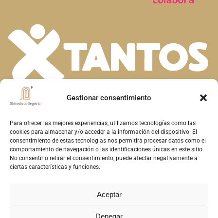
Gestionar consentimiento
En la diversidad de dones que el Espíritu
Santo concede a la Iglesia, descubrimos la
Para ofrecer las mejores experiencias, utilizamos tecnologías como las
cookies para almacenar y/o acceder a la información del dispositivo. El
riqueza de nuestra fe. Unidos en la oración y
consentimiento de estas tecnologías nos permitirá procesar datos como el
comportamiento de navegación o las identificaciones únicas en este sitio.
el servicio, construimos juntos el Reino de
No consentir o retirar el consentimiento, puede afectar negativamente a
Dios en Segovia, reflejando el amor y la
ciertas características y funciones.
misericordia de Cristo
Aceptar
Denegar