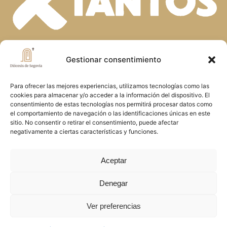
En la diversidad de dones que el Espíritu
Gestionar consentimiento
Santo concede a la Iglesia, descubrimos
Para ofrecer las mejores experiencias, utilizamos tecnologías como las
la riqueza de nuestra fe. Unidos en la
cookies para almacenar y/o acceder a la información del dispositivo. El
oración y el servicio, construimos juntos
consentimiento de estas tecnologías nos permitirá procesar datos como
el comportamiento de navegación o las identificaciones únicas en este
el Reino de Dios en Segovia, reflejando
sitio. No consentir o retirar el consentimiento, puede afectar
negativamente a ciertas características y funciones.
el amor y la misericordia de Cristo
Aceptar
Denegar
Copyright © 2026 Diócesis de Segovia
Ver preferencias
Política de cookies
.
Política de privacidad
.
Aviso
Legal
.