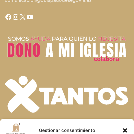
comunicacion@obispadodesegovia.es
Facebook
Instagram
X
YouTube
En la diversidad de dones que el Espíritu
Gestionar consentimiento