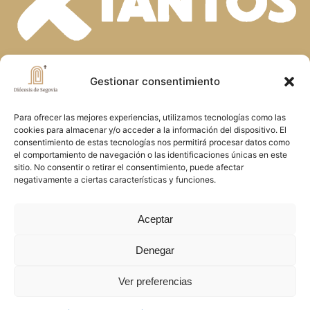
En la diversidad de dones que el Espíritu
Gestionar consentimiento
Santo concede a la Iglesia, descubrimos
Para ofrecer las mejores experiencias, utilizamos tecnologías como las
la riqueza de nuestra fe. Unidos en la
cookies para almacenar y/o acceder a la información del dispositivo. El
oración y el servicio, construimos juntos
consentimiento de estas tecnologías nos permitirá procesar datos como
el comportamiento de navegación o las identificaciones únicas en este
el Reino de Dios en Segovia, reflejando
sitio. No consentir o retirar el consentimiento, puede afectar
negativamente a ciertas características y funciones.
el amor y la misericordia de Cristo
Aceptar
Denegar
Copyright © 2026 Diócesis de Segovia
Ver preferencias
Política de cookies
.
Política de privacidad
.
Aviso
Legal
.