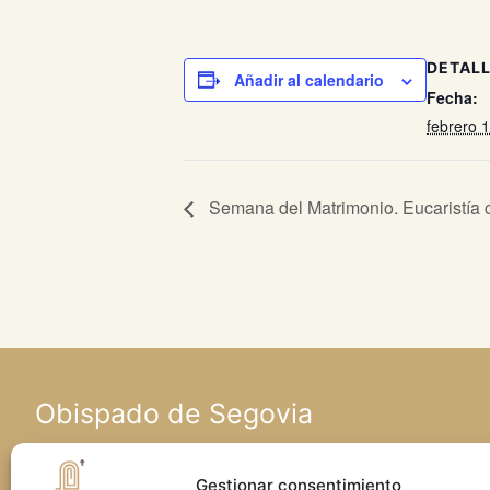
DETAL
Añadir al calendario
Fecha:
febrero 
Semana del Matrimonio. Eucaristía c
Obispado de Segovia
Calle Seminario, 4 • 40001 Segovia
Gestionar consentimiento