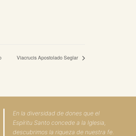
o
Viacrucis Apostolado Seglar
En la diversidad de dones que el
Espíritu Santo concede a la Iglesia,
descubrimos la riqueza de nuestra fe.