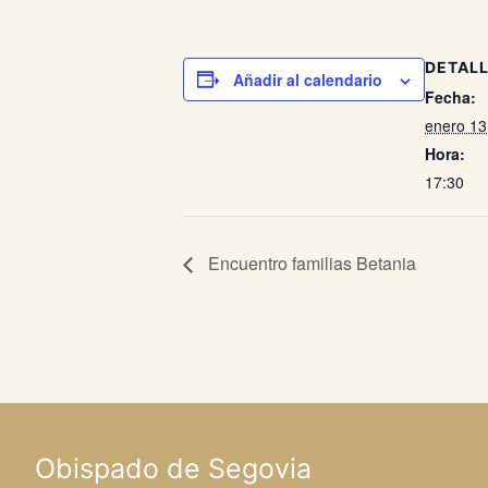
DETAL
Añadir al calendario
Fecha:
enero 13
Hora:
17:30
Encuentro familias Betania
Obispado de Segovia