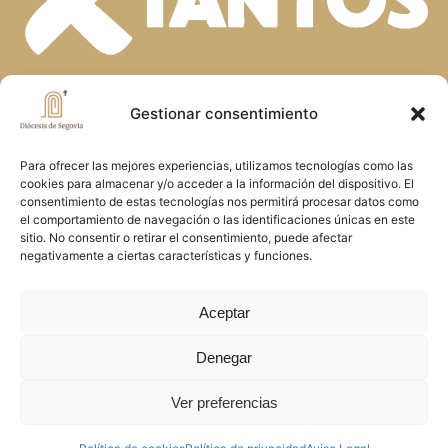
En la diversidad de dones que el Espíritu
Gestionar consentimiento
Santo concede a la Iglesia, descubrimos
Para ofrecer las mejores experiencias, utilizamos tecnologías como las
la riqueza de nuestra fe. Unidos en la
cookies para almacenar y/o acceder a la información del dispositivo. El
oración y el servicio, construimos juntos
consentimiento de estas tecnologías nos permitirá procesar datos como
el comportamiento de navegación o las identificaciones únicas en este
el Reino de Dios en Segovia, reflejando
sitio. No consentir o retirar el consentimiento, puede afectar
negativamente a ciertas características y funciones.
el amor y la misericordia de Cristo
Aceptar
Denegar
Copyright © 2026 Diócesis de Segovia
Ver preferencias
Política de cookies
.
Política de privacidad
.
Aviso
Legal
.