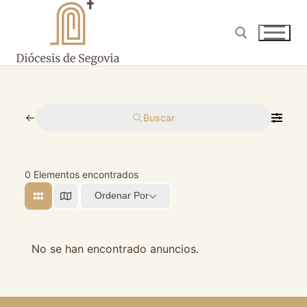
Ir
al
contenido
Buscar:
Buscar
0
Elementos encontrados
Ordenar Por
No se han encontrado anuncios.