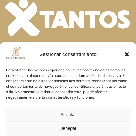
En la diversidad de dones que el Espíritu
Gestionar consentimiento
Santo concede a la Iglesia, descubrimos
Para ofrecer las mejores experiencias, utilizamos tecnologías como las
la riqueza de nuestra fe. Unidos en la
cookies para almacenar y/o acceder a la información del dispositivo. El
oración y el servicio, construimos juntos
consentimiento de estas tecnologías nos permitirá procesar datos como
el comportamiento de navegación o las identificaciones únicas en este
el Reino de Dios en Segovia, reflejando
sitio. No consentir o retirar el consentimiento, puede afectar
negativamente a ciertas características y funciones.
el amor y la misericordia de Cristo
Aceptar
Copyright © 2026 Diócesis de Segovia
Denegar