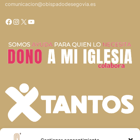
comunicacion@obispadodesegovia.es
Facebook
Instagram
X
YouTube
En la diversidad de dones que el Espíritu