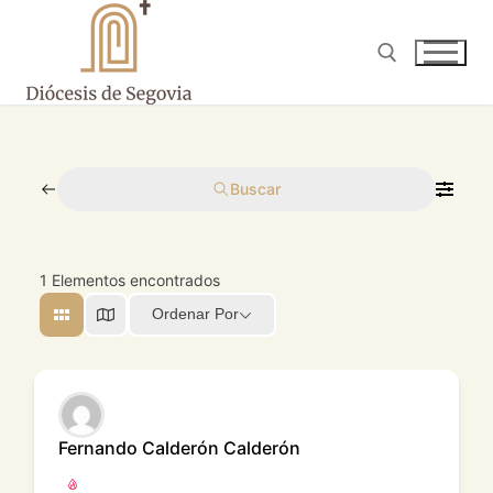
Ir
al
contenido
Buscar:
Buscar
1
Elementos encontrados
Ordenar Por
Fernando Calderón Calderón