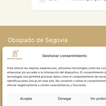
Obispado de Segovia
Calle Seminario, 4 • 40001 Segovia
Gestionar consentimiento
Para ofrecer las mejores experiencias, utilizamos tecnologías como las coo
Teléfono: 921 460 963 • E-mail:
almacenar y/o acceder a la información del dispositivo. El consentimiento 
comunicacion@obispadodesegovia.es
tecnologías nos permitirá procesar datos como el comportamiento de nave
identificaciones únicas en este sitio. No consentir o retirar el consentimien
afectar negativamente a ciertas características y funciones.
Facebook
Instagram
X
YouTube
Aceptar
Denegar
Ver prefe