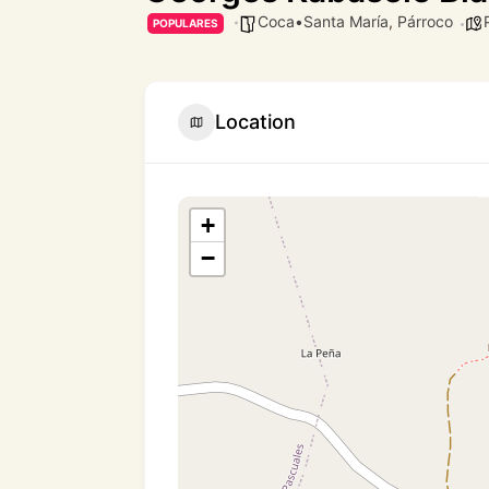
Coca•Santa María
,
Párroco
POPULARES
Location
+
−