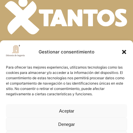
En la diversidad de dones que el Espíritu
Gestionar consentimiento
Santo concede a la Iglesia, descubrimos
Para ofrecer las mejores experiencias, utilizamos tecnologías como las
la riqueza de nuestra fe. Unidos en la
cookies para almacenar y/o acceder a la información del dispositivo. El
oración y el servicio, construimos juntos
consentimiento de estas tecnologías nos permitirá procesar datos como
el comportamiento de navegación o las identificaciones únicas en este
el Reino de Dios en Segovia, reflejando
sitio. No consentir o retirar el consentimiento, puede afectar
negativamente a ciertas características y funciones.
el amor y la misericordia de Cristo
Aceptar
Copyright © 2026 Diócesis de Segovia
Denegar