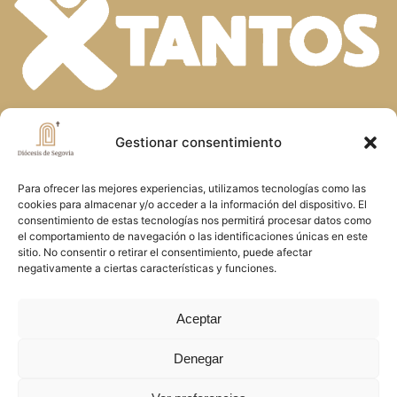
En la diversidad de dones que el Espíritu
Gestionar consentimiento
Santo concede a la Iglesia, descubrimos
Para ofrecer las mejores experiencias, utilizamos tecnologías como las
la riqueza de nuestra fe. Unidos en la
cookies para almacenar y/o acceder a la información del dispositivo. El
oración y el servicio, construimos juntos
consentimiento de estas tecnologías nos permitirá procesar datos como
el comportamiento de navegación o las identificaciones únicas en este
el Reino de Dios en Segovia, reflejando
sitio. No consentir o retirar el consentimiento, puede afectar
negativamente a ciertas características y funciones.
el amor y la misericordia de Cristo
Aceptar
Denegar
Copyright © 2026 Diócesis de Segovia