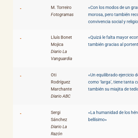
M. Torreiro
«Con los modos de un gran
Fotogramas
morosa, pero también reco
convivencia social y relig
Lluís Bonet
«Quizá le falta mayor eco
Mojica
también gracias al porten
Diario La
Vanguardia
Oti
«Un equilibrado ejercicio 
Rodríguez
como ‘larga’, tiene tanta 
Marchante
también su miajita de ted
Diario ABC
Sergi
«La humanidad de los héro
Sánchez
bellísimo»
Diario La
Razón