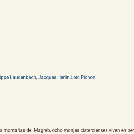
lippe Laudenbach
,
Jacques Herlin
,
Loïc Pichon
las montañas del Magreb, ocho monjes cistercienses viven en pe