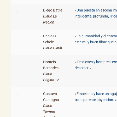
Diego Batlle
«Una puesta en escena imp
Diario La
inteligente, profunda, lír
Nación
Pablo O.
«La humanidad y el entend
Scholz
este muy buen filme que n
Diario Clarín
Horacio
«‘De dioses y hombres’ en
Bernades
descreer.»
Diario
Página 12
Gustavo
«Emociona y hace un aguje
Castagna
transparente abyección. 
Diario
Tiempo