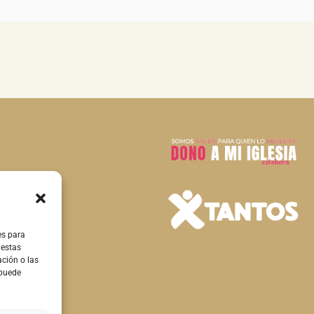
es para
 estas
ción o las
 puede