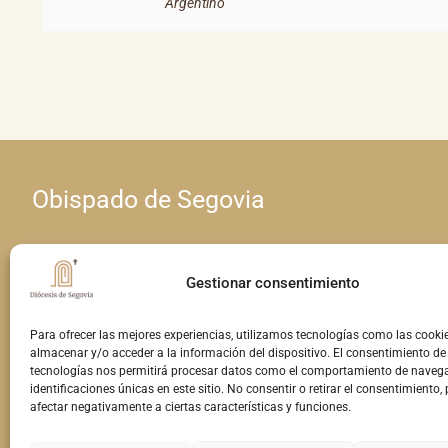
Argentino
Obispado de Segovia
Calle Seminario, 4 • 40001 Segovia
Gestionar consentimiento
Teléfono: 921 460 963 • E-mail:
Para ofrecer las mejores experiencias, utilizamos tecnologías como las cooki
comunicacion@obispadodesegovia.es
almacenar y/o acceder a la información del dispositivo. El consentimiento de
tecnologías nos permitirá procesar datos como el comportamiento de navega
identificaciones únicas en este sitio. No consentir o retirar el consentimiento,
afectar negativamente a ciertas características y funciones.