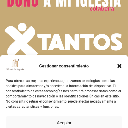
Gestionar consentimiento
En la diversidad de dones que el Espíritu
Santo concede a la Iglesia, descubrimos la
Para ofrecer las mejores experiencias, utilizamos tecnologías como las
cookies para almacenar y/o acceder a la información del dispositivo. El
riqueza de nuestra fe. Unidos en la oración y
consentimiento de estas tecnologías nos permitirá procesar datos como el
comportamiento de navegación o las identificaciones únicas en este sitio.
el servicio, construimos juntos el Reino de
No consentir o retirar el consentimiento, puede afectar negativamente a
Dios en Segovia, reflejando el amor y la
ciertas características y funciones.
misericordia de Cristo
Aceptar