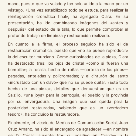
mano, puesto que va volado y tan solo unido a la mano por un
vástago. «Una vez estabilizado todo se estuca, para realizar la
reintegración cromática final», ha agregado Clara. En su
presentación, ha ido combinando imágenes del «antes y
después» del estado de la talla, lo que permite comprobar el
profundo trabajo de limpieza y restauración realizado.
En cuanto a la firma, el proceso seguido ha sido el de
restauración cromática, puesto que «no se puede reproducir»
la del escultor murciano. Como curiosidades de la pieza, Clara
ha destacado tres: los ojos de cristal «como si fueran una
bombilla»; la rocalla, hecha de roñas —corteza de los pinos—
pegadas, enteladas y policromadas; y el cinturón del santo
«incrustado con un clavo» que no se puede quitar. «Está todo
hecho de una pieza», detalles que demuestran que es un
Salzillo, «una joya» para la parroquia, el pueblo y la provincia
por su envergadura. Una imagen que «se queda para la
posteridad restaurada», sabiendo que es un «verdadero
tesoro», ha concluido la restauradora.
Finalmente, el vicario de Medios de Comunicación Social, Juan
Cruz Arnanz, ha sido el encargado de agradecer —en nombre
de D. César, ausente tras su positivo en Covid—, a la