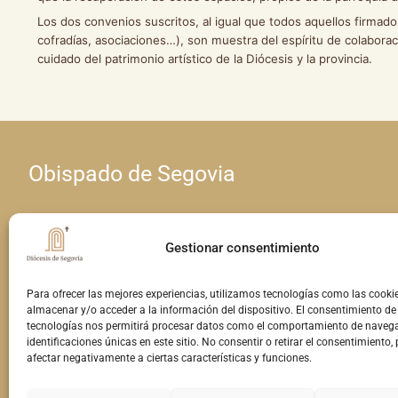
Los dos convenios suscritos, al igual que todos aquellos firmad
cofradías, asociaciones…), son muestra del espíritu de colaboraci
cuidado del patrimonio artístico de la Diócesis y la provincia.
Obispado de Segovia
Calle Seminario, 4 • 40001 Segovia
Gestionar consentimiento
Teléfono: 921 460 963 • E-mail:
Para ofrecer las mejores experiencias, utilizamos tecnologías como las cooki
comunicacion@obispadodesegovia.es
almacenar y/o acceder a la información del dispositivo. El consentimiento de
tecnologías nos permitirá procesar datos como el comportamiento de navega
identificaciones únicas en este sitio. No consentir o retirar el consentimiento,
afectar negativamente a ciertas características y funciones.