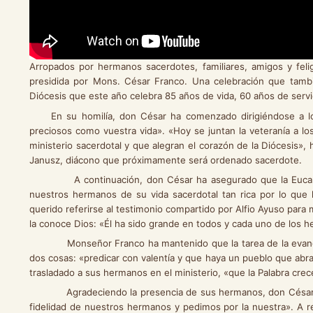
Arropados por hermanos sacerdotes, familiares, amigos y felig
presidida por Mons. César Franco. Una celebración que tamb
Diócesis que este año celebra 85 años de vida, 60 años de servic
En su homilía, don César ha comenzado dirigiéndose a lo
preciosos como vuestra vida». «Hoy se juntan la veteranía a lo
ministerio sacerdotal y que alegran el corazón de la Diócesis»,
Janusz, diácono que próximamente será ordenado sacerdote.
A continuación, don César ha asegurado que la Eucaristía
nuestros hermanos de su vida sacerdotal tan rica por lo que 
querido referirse al testimonio compartido por Alfio Ayuso para 
la conoce Dios: «Él ha sido grande en todos y cada uno de los 
Monseñor Franco ha mantenido que la tarea de la evangeliza
dos cosas: «predicar con valentía y que haya un pueblo que abra
trasladado a sus hermanos en el ministerio, «que la Palabra crec
Agradeciendo la presencia de sus hermanos, don César ha qu
fidelidad de nuestros hermanos y pedimos por la nuestra». A re