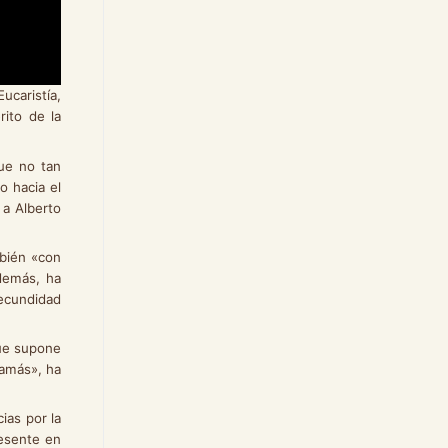
ucaristía,
ito de la
ue no tan
o hacia el
 a Alberto
bién «con
Además, ha
fecundidad
ue supone
jamás», ha
as por la
resente en