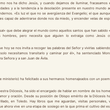
como nos ha dicho Jesús, y cuando dejamos de iluminar, fracasamos 
ridades y a la tendencia a la desolación presente en nuestro mundo a
dernos. «Es luz el que no se avergüenza del Evangelio; el que aunqu
ue es capaz de adentrarse donde nos da miedo, y encender velas de es
que debe alegrar el mundo como aquellos santos que han sabido «
os hombres, pero necesita que alguien lo extraiga como Jesús 
 se nos invita a recoger las palabras del Señor y vivirlas sabiend
solo necesitamos transitarlo y caminar por él», ha sentenciado Mon
a Señora y a san Juan de Ávila.
 ministerio) ha felicitado a sus hermanos homenajeados con un poem
estra Diócesis, ha sido el encargado de hablar en nombre de los hom
 amor y oración. Desde su posición de Obispo emérito de la Diócesis h
llado, en Toledo. Hay libros que me aguardan, visitas personales, 
ahora vive en una etapa de sosiego en la que prima el cultivo del espí