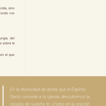
cida, sino
ofundo «os
rgia, del
s sobre la
on el que
En la diversidad de dones que el Espíritu
Santo concede a la Iglesia, descubrimos la
riqueza de nuestra fe. Unidos en la oración