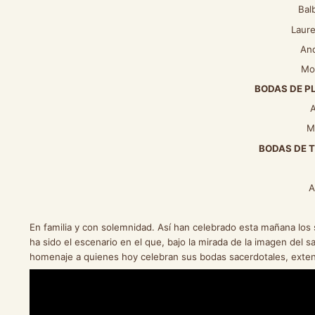
Balb
Laur
Andr
Mons.
BODAS DE P
A
Migu
BODAS DE T
Ju
Anast
En familia y con solemnidad. Así han celebrado esta mañana los sa
ha sido el escenario en el que, bajo la mirada de la imagen del s
homenaje a quienes hoy celebran sus bodas sacerdotales, extendi