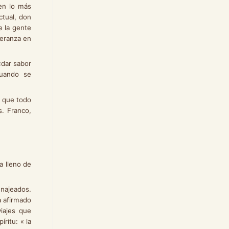
en lo más
ctual, don
e la gente
peranza en
dar sabor
cuando se
o que todo
s. Franco,
a lleno de
enajeados.
a afirmado
viajes que
ritu: « la