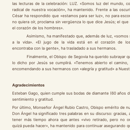
las lecturas de la celebración: LUZ. «Somos luz del mundo, 
radical de nuestra vocación», ha mantenido. Frente a las oscu
César ha respondido que «estamos para ser luz», no para escon
no quiera oír, proclama sin vergüenza lo que dice Jesús; el q
el corazón de los hombres».
Asimismo, ha manifestado que, además de luz, «somos sal» 
a la vida». «El jugo de la vida está en el corazón de l
encontraba con la gente», ha trasladado a sus hermanos.
Finalmente, el Obispo de Segovia ha querido subrayar que hoy
lo dicho por Jesús se cumplirá. «Tenemos abierto el camino, 
encomendando a sus hermanos con «alegría y gratitud» a Nuestr
Agradecimientos
Esteban Gago, quien cumple sus bodas de diamante (60 años de
sentimiento y gratitud.
Por último, Monseñor Ángel Rubio Castro, Obispo emérito de nu
Don Ángel ha significado tres palabras en su discurso: gracias,
tener más tiempo ahora que antes «vivo retirado, pero no ori
quizá pueda hacer», ha mantenido para continuar asegurando que 