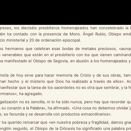
reses, los dieciséis presbíteros homenajeados han concelebrado la E
ién ha contado con la presencia de Mons. Ángel Rubio, Obispo emér
io ministerial y 20 de ordenación episcopal.
s hermanos que celebran esas bodas de metales preciosos, «aunq
s venerables que están en el presbiterio con los que vienen caminand
 ha manifestado el Obispo de Segovia, en alusión a los homenajeados y
 de hoy sirve para hacer memoria de Cristo y de sus obras, tam
han hecho y el misterio que Dios ha realizado a través de ellos». 
manifestar que la tarea de los sacerdotes no es otra que sembrar, y la 
hermanos», ha agregado.
ción no es sencilla, ni lo ha sido nunca, pero hay que recordar q
 su corazón a la Palabra», ha afirmado. «Una cosa no debemos olvidar 
e, es fecunda y se desarrolla con productos extraordinarios».
erido remarcar que «en nuestra pobreza y fragilidad, damos graci
nglón seguido, el Obispo de la Diócesis ha significado una palabra p