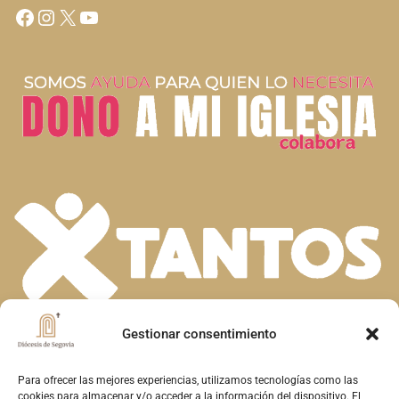
Gestionar consentimiento
En la diversidad de dones que el Espíritu
Santo concede a la Iglesia, descubrimos la
Para ofrecer las mejores experiencias, utilizamos tecnologías como las
cookies para almacenar y/o acceder a la información del dispositivo. El