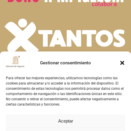
Gestionar consentimiento
En la diversidad de dones que el Espíritu
Santo concede a la Iglesia, descubrimos la
Para ofrecer las mejores experiencias, utilizamos tecnologías como las
cookies para almacenar y/o acceder a la información del dispositivo. El
riqueza de nuestra fe. Unidos en la oración y
consentimiento de estas tecnologías nos permitirá procesar datos como el
comportamiento de navegación o las identificaciones únicas en este sitio.
el servicio, construimos juntos el Reino de
No consentir o retirar el consentimiento, puede afectar negativamente a
Dios en Segovia, reflejando el amor y la
ciertas características y funciones.
misericordia de Cristo
Aceptar