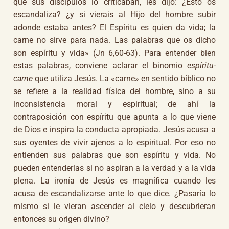
que sus discípulos lo criticaban, les dijo: ¿Esto os
escandaliza? ¿y si vierais al Hijo del hombre subir
adonde estaba antes? El Espíritu es quien da vida; la
carne no sirve para nada. Las palabras que os dicho
son espíritu y vida» (Jn 6,60-63). Para entender bien
estas palabras, conviene aclarar el binomio
espíritu-
carne
que utiliza Jesús. La «carne» en sentido bíblico no
se refiere a la realidad física del hombre, sino a su
inconsistencia moral y espiritual; de ahí la
contraposición con espíritu que apunta a lo que viene
de Dios e inspira la conducta apropiada. Jesús acusa a
sus oyentes de vivir ajenos a lo espiritual. Por eso no
entienden sus palabras que son espíritu y vida. No
pueden entenderlas si no aspiran a la verdad y a la vida
plena. La ironía de Jesús es magnífica cuando les
acusa de escandalizarse ante lo que dice. ¿Pasaría lo
mismo si le vieran ascender al cielo y descubrieran
entonces su origen divino?