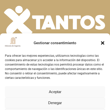
Gestionar consentimiento
En la diversidad de dones que el Espíritu
Santo concede a la Iglesia, descubrimos la
Para ofrecer las mejores experiencias, utilizamos tecnologías como las
cookies para almacenar y/o acceder a la información del dispositivo. El
riqueza de nuestra fe. Unidos en la oración y
consentimiento de estas tecnologías nos permitirá procesar datos como el
comportamiento de navegación o las identificaciones únicas en este sitio.
el servicio, construimos juntos el Reino de
No consentir o retirar el consentimiento, puede afectar negativamente a
Dios en Segovia, reflejando el amor y la
ciertas características y funciones.
misericordia de Cristo
Aceptar
Denegar
Copyright © 2026 Diócesis de Segovia