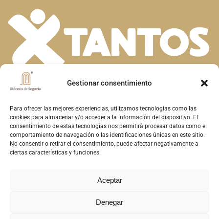
Gestionar consentimiento
En la diversidad de dones que el Espíritu
Santo concede a la Iglesia, descubrimos la
Para ofrecer las mejores experiencias, utilizamos tecnologías como las
cookies para almacenar y/o acceder a la información del dispositivo. El
riqueza de nuestra fe. Unidos en la oración y
consentimiento de estas tecnologías nos permitirá procesar datos como el
comportamiento de navegación o las identificaciones únicas en este sitio.
el servicio, construimos juntos el Reino de
No consentir o retirar el consentimiento, puede afectar negativamente a
Dios en Segovia, reflejando el amor y la
ciertas características y funciones.
misericordia de Cristo
Aceptar
Denegar
Copyright © 2026 Diócesis de Segovia