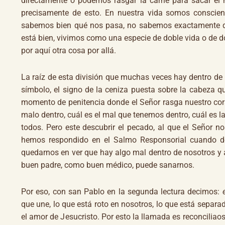
directamente o podemos rasgar la carne para sacar el 
precisamente de esto. En nuestra vida somos conscie
sabemos bien qué nos pasa, no sabemos exactamente q
está bien, vivimos como una especie de doble vida o de d
por aquí otra cosa por allá.
La raíz de esta división que muchas veces hay dentro de n
símbolo, el signo de la ceniza puesta sobre la cabeza q
momento de penitencia donde el Señor rasga nuestro cor
malo dentro, cuál es el mal que tenemos dentro, cuál es l
todos. Pero este descubrir el pecado, al que el Señor 
hemos respondido en el Salmo Responsorial cuando 
quedarnos en ver que hay algo mal dentro de nosotros y 
buen padre, como buen médico, puede sanarnos.
Por eso, con san Pablo en la segunda lectura decimos:
que une, lo que está roto en nosotros, lo que está separado
el amor de Jesucristo. Por esto la llamada es reconciliao