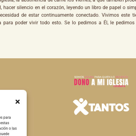
, hacer silencio en el corazón, leyendo un libro de papel o si
necesidad de estar continuamente conectado. Vivimos este t
para poder vivir todo esto. Se lo pedimos a Él, le pedimos
es para
 estas
ción o las
 puede