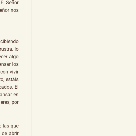
 El Señor
Señor nos
ecibiendo
ustra, lo
cer algo
ensar los
con vivir
o, estáis
cados. El
cansar en
eres, por
e las que
 de abrir