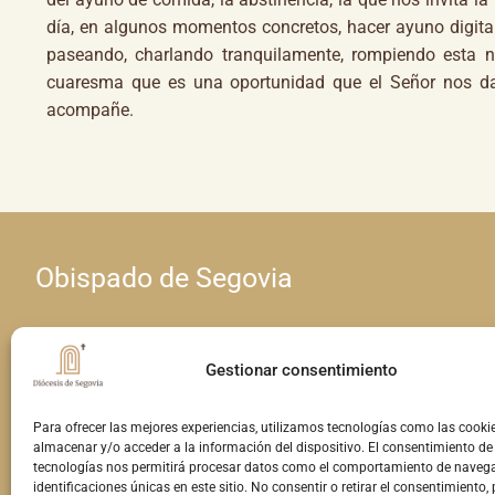
día, en algunos momentos concretos, hacer ayuno digital
paseando, charlando tranquilamente, rompiendo esta 
cuaresma que es una oportunidad que el Señor nos da 
acompañe.
Obispado de Segovia
Calle Seminario, 4 • 40001 Segovia
Gestionar consentimiento
Teléfono: 921 460 963 • E-mail:
Para ofrecer las mejores experiencias, utilizamos tecnologías como las cooki
comunicacion@obispadodesegovia.es
almacenar y/o acceder a la información del dispositivo. El consentimiento de
tecnologías nos permitirá procesar datos como el comportamiento de navega
identificaciones únicas en este sitio. No consentir o retirar el consentimiento,