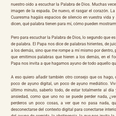
nuestro oído a escuchar la Palabra de Dios. Muchas vece
imagen de la espada. De nuevo, el rasgar el corazón. La
Cuaresma hagáis espacios de silencio en vuestra vida y 
dicen, qué palabra tienen para mí, cómo pueden mostrarme
Pero para escuchar la Palabra de Dios, lo segundo que es
de palabra. El Papa nos dice de palabras hirientes, de ju
a los demás, sino que me rompe a mí mismo por dentro,
que emitimos palabras que hieren a los demás, en el fo
Papa nos invita a que hagamos ayuno de todo aquello que
A eso quiero añadir también otro consejo que os hago, 
poco de ayuno digital, un poco de ayuno mediático. Viv
último minuto, saberlo todo, de estar totalmente al dí
ansiedad, como que uno no se puede perder nada, ¿ver
perderos un poco cosas, a ver que no pasa nada, qu
desconectarse del contexto digital para conectarse interi
del ayuno de comida, la abstinencia, la que nos invita la 