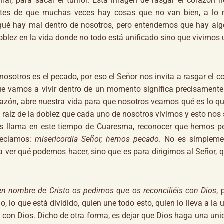
mal, para sacar el tumor. Esta imagen de rasgar el corazón 
ntes de que muchas veces hay cosas que no van bien, a lo 
ué hay mal dentro de nosotros, pero entendemos que hay alg
oblez en la vida donde no todo está unificado sino que vivimos
osotros es el pecado, por eso el Señor nos invita a rasgar el co
ue vamos a vivir dentro de un momento significa precisamente
azón, abre nuestra vida para que nosotros veamos qué es lo q
a raíz de la doblez que cada uno de nosotros vivimos y esto nos
nos llama en este tiempo de Cuaresma, reconocer que hemos p
decíamos:
misericordia Señor, hemos pecado
. No es simpleme
a ver qué podemos hacer, sino que es para dirigirnos al Señor,
en nombre de Cristo os pedimos que os reconciliéis con Dios
, 
, lo que está dividido, quien une todo esto, quien lo lleva a la 
s con Dios. Dicho de otra forma, es dejar que Dios haga una uni