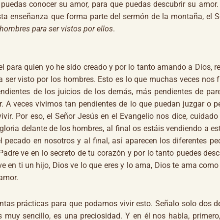
 puedas conocer su amor, para que puedas descubrir su amor.
sta enseñanza que forma parte del sermón de la montaña, el 
 hombres para ser vistos por ellos
.
uel para quien yo he sido creado y por lo tanto amando a Dios, r
 ser visto por los hombres. Esto es lo que muchas veces nos fr
ientes de los juicios de los demás, más pendientes de pare
vir. A veces vivimos tan pendientes de lo que puedan juzgar o p
vir. Por eso, el Señor Jesús en el Evangelio nos dice, cuidado 
gloria delante de los hombres, al final os estáis vendiendo a est
l pecado en nosotros y al final, así aparecen los diferentes pe
 Padre ve en lo secreto de tu corazón y por lo tanto puedes des
ve en ti un hijo, Dios ve lo que eres y lo ama, Dios te ama como 
 amor.
tintas prácticas para que podamos vivir esto. Señalo solo dos d
uy sencillo, es una preciosidad. Y en él nos habla, primero,