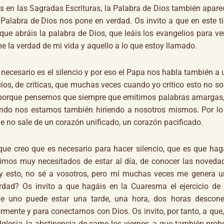
s en las Sagradas Escrituras, la Palabra de Dios también apare
 Palabra de Dios nos pone en verdad. Os invito a que en este 
que abráis la palabra de Dios, que leáis los evangelios para v
 la verdad de mi vida y aquello a lo que estoy llamado.
 necesario es el silencio y por eso el Papa nos habla también a
icios, de críticas, que muchas veces cuando yo critico esto no s
 porque pensemos que siempre que emitimos palabras amargas,
ndo nos estamos también hiriendo a nosotros mismos. Por lo 
 no sale de un corazón unificado, un corazón pacificado.
que creo que es necesario para hacer silencio, que es que h
imos muy necesitados de estar al día, de conocer las noveda
a y esto, no sé a vosotros, pero mí muchas veces me genera u
dad? Os invito a que hagáis en la Cuaresma el ejercicio de 
e uno puede estar una tarde, una hora, dos horas descone
ormente y para conectarnos con Dios. Os invito, por tanto, a qu
Iglesia, la abstinencia de carne los viernes, a que también prob