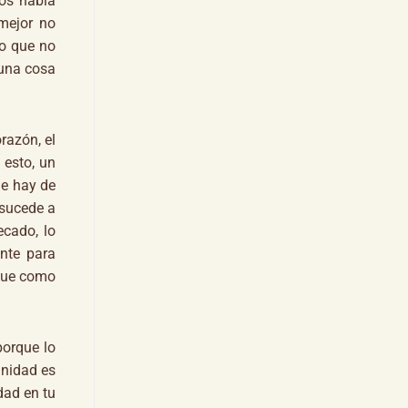
nos habla
mejor no
o que no
 una cosa
razón, el
 esto, un
ue hay de
 sucede a
ecado, lo
nte para
 que como
porque lo
unidad es
dad en tu