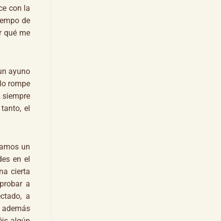
ce con la
tiempo de
er qué me
 un ayuno
olo rompe
 siempre
tanto, el
agamos un
des en el
na cierta
probar a
ctado, a
e, además
éis algún