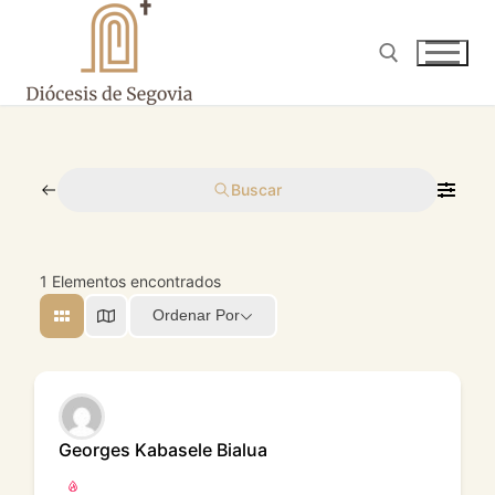
Ir
al
contenido
Buscar:
Buscar
1
Elementos encontrados
Ordenar Por
Georges Kabasele Bialua