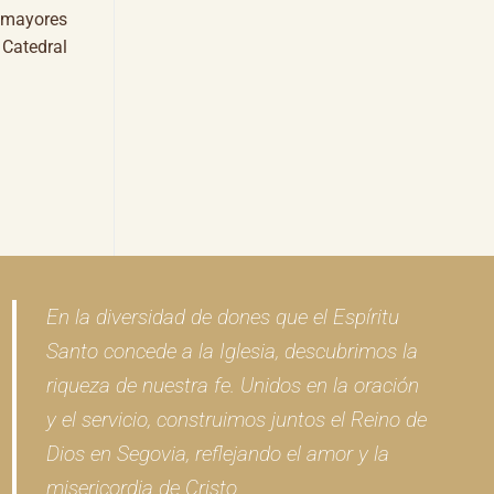
s mayores
 Catedral
En la diversidad de dones que el Espíritu
Santo concede a la Iglesia, descubrimos la
riqueza de nuestra fe. Unidos en la oración
y el servicio, construimos juntos el Reino de
Dios en Segovia, reflejando el amor y la
misericordia de Cristo