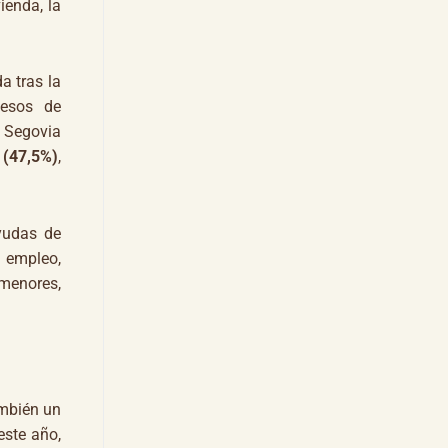
ienda, la
a tras la
cesos de
n Segovia
 (47,5%)
,
yudas de
 empleo,
 menores,
ambién un
este año,