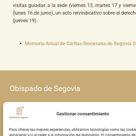
visitas guiadas a la sede (viernes 13, martes 17 y viern
(lunes 16 de junio), un acto reivindicativo sobre el derech
(jueves 19).
Memoria Anual de Cáritas Diocesana de Segovia 
Obispado de Segovia
Calle Seminario, 4 • 40001 Segovia
Gestionar consentimiento
Teléfono: 921 460 963 • E-mail:
Para ofrecer las mejores experiencias, utilizamos tecnologías como las cooki
comunicacion@obispadodesegovia.es
almacenar y/o acceder a la información del dispositivo. El consentimiento de