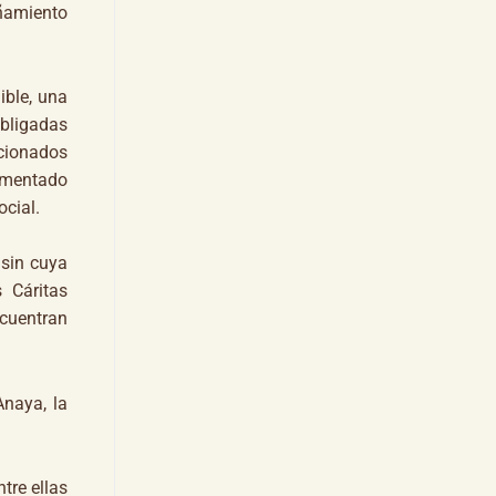
añamiento
ble, una
obligadas
cionados
rementado
ocial.
 sin cuya
 Cáritas
ncuentran
naya, la
re ellas